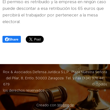
El permiso es retribuido y la empresa en ningún caso
puede descontar a esa retribución los 65 euros que
percibirá el trabajador por pertenecer a la mesa
electoral.
Share
Rox & Asociados Defensa Jurídica S.L.P., Plaza Nuestra Señora
del Pilar, 8, Entlo. 50003 Zaragoza Tel. y Fax (+34) 976 441
679 © Todos
los derechos reservados
Creado con
Webnode